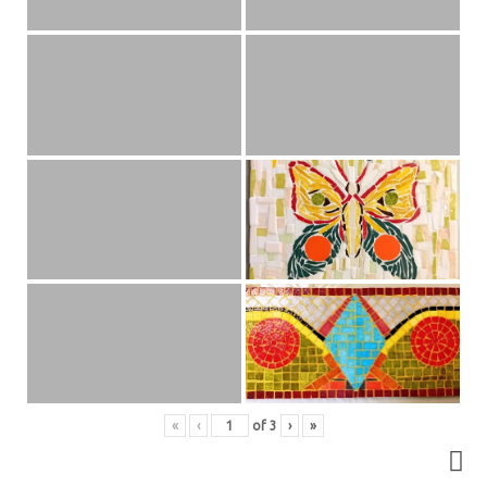
«
‹
of
3
›
»