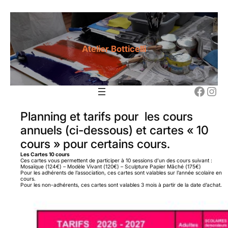
A
l
l
e
Atelier Botticelli
r
a
u
Facebook
Instagram
c
o
Planning et tarifs pour les cours
n
annuels (ci-dessous) et cartes « 10
t
cours » pour certains cours.
e
Les Cartes 10 cours
Ces cartes vous permettent de participer à 10 sessions d’un des cours suivant :
n
Mosaïque (124€) – Modèle Vivant (120€) – Sculpture Papier Mâché (175€)
Pour les adhérents de l’association, ces cartes sont valables sur l’année scolaire en
u
cours.
Pour les non-adhére
nts, ces cartes sont valables 3 mois à partir de la date d’achat.