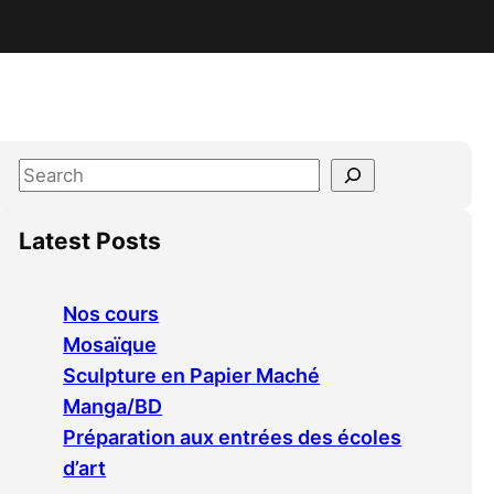
S
e
a
Latest Posts
r
c
Nos cours
h
Mosaïque
Sculpture en Papier Maché
Manga/BD
Préparation aux entrées des écoles
d’art